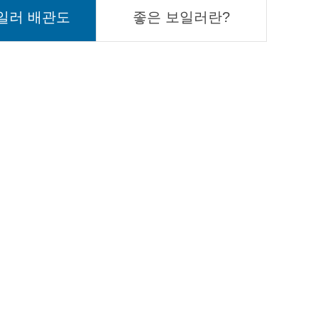
일러 배관도
좋은 보일러란?