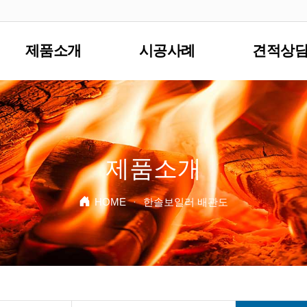
제품소개
시공사례
견적상
제품소개
HOME
·
한솔보일러 배관도