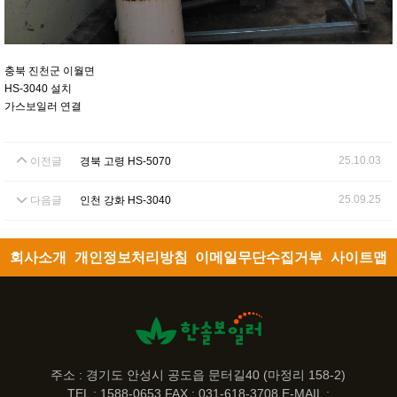
충북 진천군 이월면
HS-3040 설치
가스보일러 연결
25.10.03
이전글
경북 고령 HS-5070
25.09.25
다음글
인천 강화 HS-3040
회사소개
개인정보처리방침
이메일무단수집거부
사이트맵
주소 : 경기도 안성시 공도읍 문터길40 (마정리 158-2)
TEL : 1588-0653 FAX : 031-618-3708 E-MAIL :